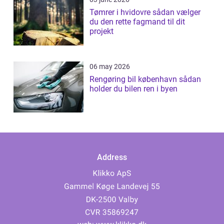
Tømrer i hvidovre sådan vælger
du den rette fagmand til dit
projekt
06 may 2026
Rengøring bil københavn sådan
holder du bilen ren i byen
Address