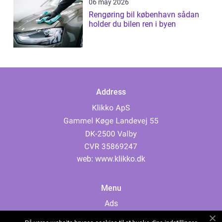
06 may 2026
Rengøring bil københavn sådan
holder du bilen ren i byen
Address
web:
www.klikko.dk
Menu
Ads
About Us