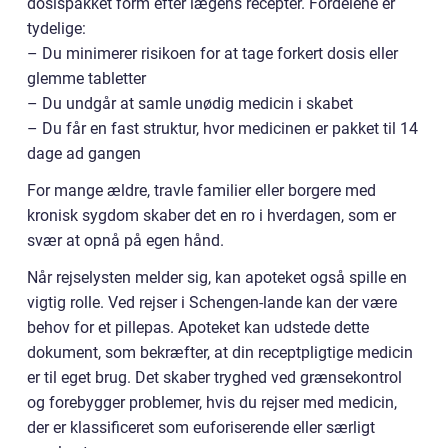
dosispakket form efter lægens recepter. Fordelene er
tydelige:
– Du minimerer risikoen for at tage forkert dosis eller
glemme tabletter
– Du undgår at samle unødig medicin i skabet
– Du får en fast struktur, hvor medicinen er pakket til 14
dage ad gangen
For mange ældre, travle familier eller borgere med
kronisk sygdom skaber det en ro i hverdagen, som er
svær at opnå på egen hånd.
Når rejselysten melder sig, kan apoteket også spille en
vigtig rolle. Ved rejser i Schengen-lande kan der være
behov for et pillepas. Apoteket kan udstede dette
dokument, som bekræfter, at din receptpligtige medicin
er til eget brug. Det skaber tryghed ved grænsekontrol
og forebygger problemer, hvis du rejser med medicin,
der er klassificeret som euforiserende eller særligt