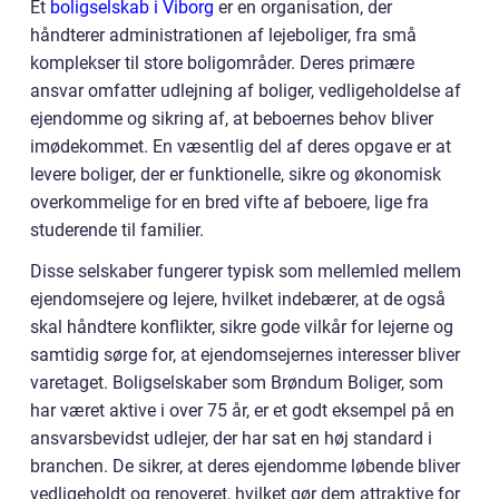
Et
boligselskab i Viborg
er en organisation, der
håndterer administrationen af lejeboliger, fra små
komplekser til store boligområder. Deres primære
ansvar omfatter udlejning af boliger, vedligeholdelse af
ejendomme og sikring af, at beboernes behov bliver
imødekommet. En væsentlig del af deres opgave er at
levere boliger, der er funktionelle, sikre og økonomisk
overkommelige for en bred vifte af beboere, lige fra
studerende til familier.
Disse selskaber fungerer typisk som mellemled mellem
ejendomsejere og lejere, hvilket indebærer, at de også
skal håndtere konflikter, sikre gode vilkår for lejerne og
samtidig sørge for, at ejendomsejernes interesser bliver
varetaget. Boligselskaber som Brøndum Boliger, som
har været aktive i over 75 år, er et godt eksempel på en
ansvarsbevidst udlejer, der har sat en høj standard i
branchen. De sikrer, at deres ejendomme løbende bliver
vedligeholdt og renoveret, hvilket gør dem attraktive for