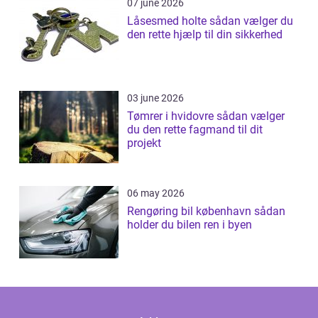
07 june 2026
Låsesmed holte sådan vælger du
den rette hjælp til din sikkerhed
03 june 2026
Tømrer i hvidovre sådan vælger
du den rette fagmand til dit
projekt
06 may 2026
Rengøring bil københavn sådan
holder du bilen ren i byen