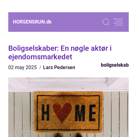
HORSENSRUN.
dk
Boligselskaber: En nøgle aktør i
ejendomsmarkedet
boligselskab
02 may 2025
Lars Pedersen