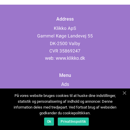
Address
web:
www.klikko.dk
Menu
Ads
About Us
På vores website bruges cookies til at huske dine indstillinger,
Cookies
statistik og personalisering af indhold og annoncer. Denne
information deles med tredjepart. Ved fortsat brug af websiden
Contact
godkender du cookiepolitikken.
Sitemap
Ok
Privatlivspolitik