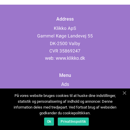
Address
web:
www.klikko.dk
Menu
Ads
About Us
På vores website bruges cookies til at huske dine indstillinger,
Cookies
statistik og personalisering af indhold og annoncer. Denne
information deles med tredjepart. Ved fortsat brug af websiden
Contact
godkender du cookiepolitikken.
Sitemap
Ok
Privatlivspolitik