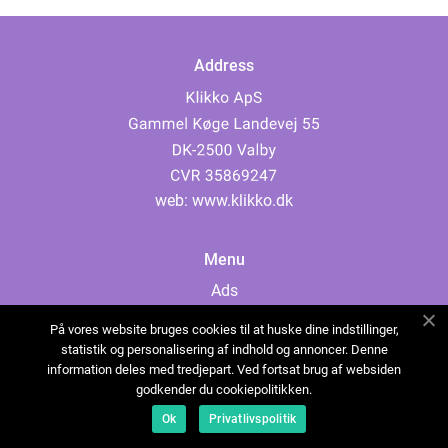
Address
web:
www.klikko.dk
Menu
Ads
About Us
På vores website bruges cookies til at huske dine indstillinger,
Cookies
statistik og personalisering af indhold og annoncer. Denne
information deles med tredjepart. Ved fortsat brug af websiden
Contact
godkender du cookiepolitikken.
Sitemap
Ok
Privatlivspolitik