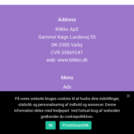
Address
web:
www.klikko.dk
Menu
Ads
About Us
På vores website bruges cookies til at huske dine indstillinger,
Cookies
statistik og personalisering af indhold og annoncer. Denne
information deles med tredjepart. Ved fortsat brug af websiden
Contact
godkender du cookiepolitikken.
Sitemap
Ok
Privatlivspolitik