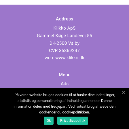
Address
web:
www.klikko.dk
Menu
Ads
About Us
På vores website bruges cookies til at huske dine indstillinger,
Cookies
statistik og personalisering af indhold og annoncer. Denne
information deles med tredjepart. Ved fortsat brug af websiden
Contact
godkender du cookiepolitikken.
Sitemap
Ok
Privatlivspolitik