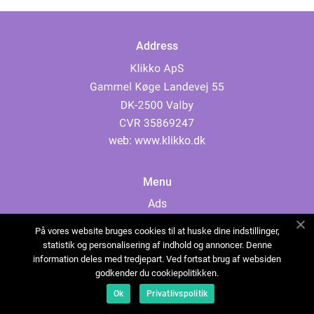
Address
web:
www.klikko.dk
Menu
Ads
About Us
På vores website bruges cookies til at huske dine indstillinger,
Cookies
statistik og personalisering af indhold og annoncer. Denne
information deles med tredjepart. Ved fortsat brug af websiden
Contact
godkender du cookiepolitikken.
Sitemap
Ok
Privatlivspolitik