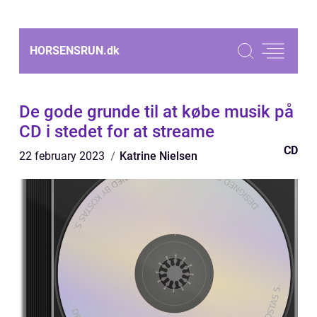
HORSENSRUN.
dk
De gode grunde til at købe musik på
CD i stedet for at streame
CD
22 february 2023
Katrine Nielsen