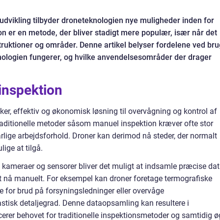
 udvikling tilbyder droneteknologien nye muligheder inden for
n er en metode, der bliver stadigt mere populær, især når det
ruktioner og områder. Denne artikel belyser fordelene ved bru
eknologien fungerer, og hvilke anvendelsesområder der drager
inspektion
ker, effektiv og økonomisk løsning til overvågning og kontrol af
Traditionelle metoder såsom manuel inspektion kræver ofte stor
 farlige arbejdsforhold. Droner kan derimod nå steder, der normalt
ige at tilgå.
kameraer og sensorer bliver det muligt at indsamle præcise da
 at nå manuelt. For eksempel kan droner foretage termografiske
re for brud på forsyningsledninger eller overvåge
stisk detaljegrad. Denne dataopsamling kan resultere i
cerer behovet for traditionelle inspektionsmetoder og samtidig ø