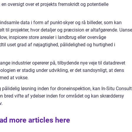
en oversigt over et projekts fremskridt og potentielle
dsamle data i form af punkt-skyer og rå billeder, som kan
lt til projekter, hvor detaljer og præcision er altafgørende. Uanse
low, inspicere store arealer i landbrug eller overvåge
idtil uset grad af nøjagtighed, pålidelighed og hurtighed i
e industrier opererer på, tilbydende nye veje til datadrevet
nologien er stadig under udvikling, er det sandsynligt, at dens
 med at vokse.
 pålidelig løsning inden for droneinspektion, kan In-Situ Consult
 en bred vifte af ydelser inden for området og kan skræddersy
v.
ad more articles here