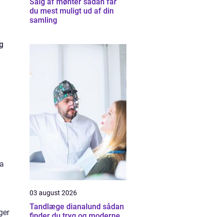
Salg af mønter sådan får
du mest muligt ud af din
samling
g
ta
03 august 2026
Tandlæge dianalund sådan
ger
finder du tryg og moderne