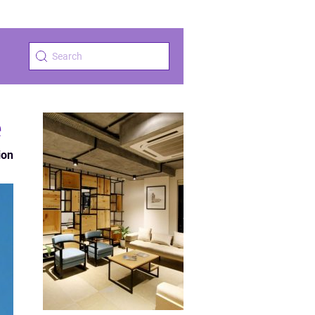
e
ion