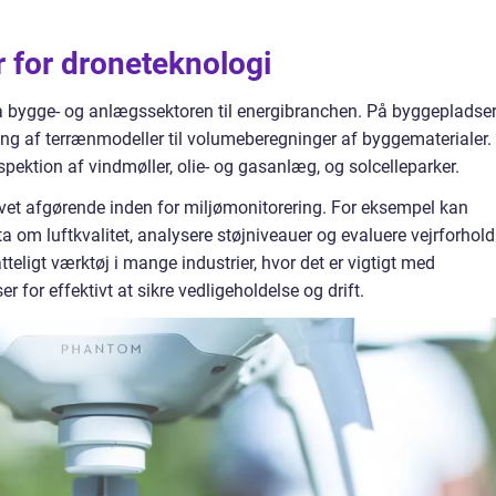
for droneteknologi
a bygge- og anlægssektoren til energibranchen. På byggepladse
ning af terrænmodeller til volumeberegninger af byggematerialer. 
spektion af vindmøller, olie- og gasanlæg, og solcelleparker.
vet afgørende inden for miljømonitorering. For eksempel kan
a om luftkvalitet, analysere støjniveauer og evaluere vejrforhold
tteligt værktøj i mange industrier, hvor det er vigtigt med
for effektivt at sikre vedligeholdelse og drift.