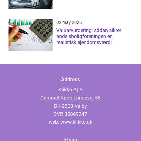
02 may 2026
Valuarvurdering: sådan sikrer
andelsboligforeningen en
realistisk ejendomsværdi
Address
web:
www.klikko.dk
Menu