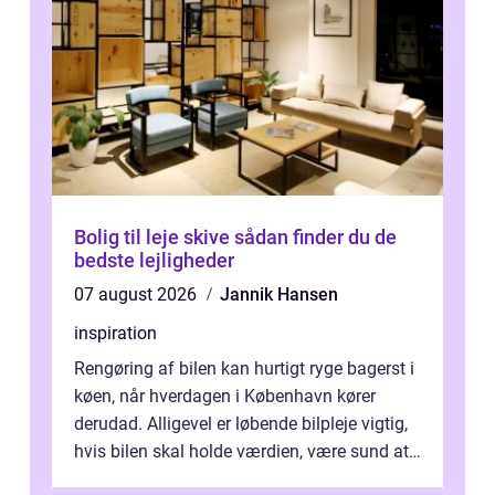
Bolig til leje skive sådan finder du de
bedste lejligheder
07 august 2026
Jannik Hansen
inspiration
Rengøring af bilen kan hurtigt ryge bagerst i
køen, når hverdagen i København kører
derudad. Alligevel er løbende bilpleje vigtig,
hvis bilen skal holde værdien, være sund at
køre i og se ordentlig ud...