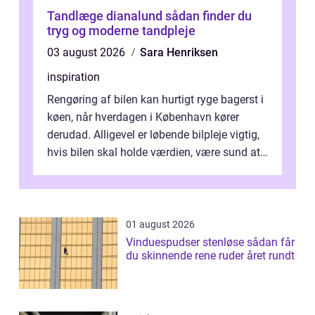
Tandlæge dianalund sådan finder du
tryg og moderne tandpleje
03 august 2026
Sara Henriksen
inspiration
Rengøring af bilen kan hurtigt ryge bagerst i
køen, når hverdagen i København kører
derudad. Alligevel er løbende bilpleje vigtig,
hvis bilen skal holde værdien, være sund at
køre i og se ordentlig ud...
01 august 2026
Vinduespudser stenløse sådan får
du skinnende rene ruder året rundt