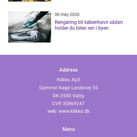
06 may 2026
Rengøring bil københavn sådan
holder du bilen ren i byen
Address
web:
www.klikko.dk
Menu