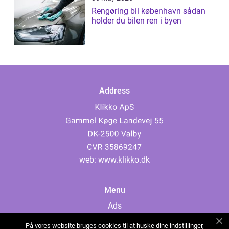
Rengøring bil københavn sådan
holder du bilen ren i byen
Address
web:
www.klikko.dk
Menu
Ads
About Us
På vores website bruges cookies til at huske dine indstillinger,