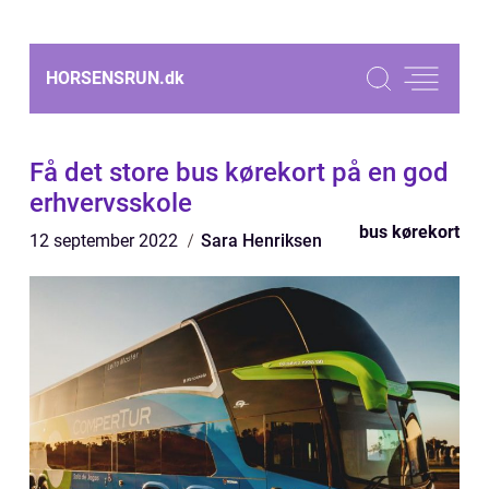
HORSENSRUN.
dk
Få det store bus kørekort på en god
erhvervsskole
bus kørekort
12 september 2022
Sara Henriksen