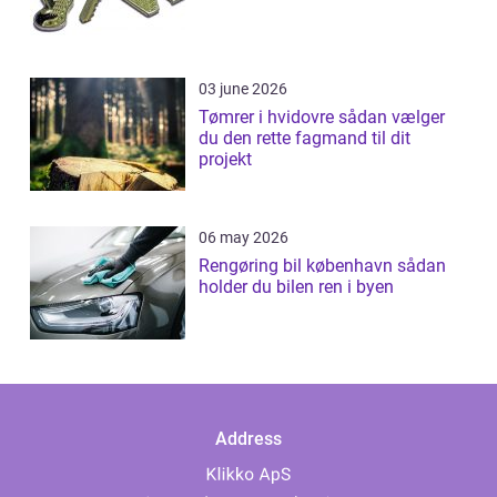
03 june 2026
Tømrer i hvidovre sådan vælger
du den rette fagmand til dit
projekt
06 may 2026
Rengøring bil københavn sådan
holder du bilen ren i byen
Address