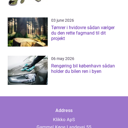
03 june 2026
Tømrer i hvidovre sådan vælger
du den rette fagmand til dit
projekt
06 may 2026
Rengøring bil københavn sådan
holder du bilen ren i byen
Address