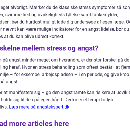
s meget alvorligt. Mærker du de klassiske stress symptomer så so
en, svimmelhed og uvirkeligheds følelse samt tankemylder,
sen, bør du hurtigst muligt lade dig undersøge af egen læge. O
nævnt kan være mulige indikatorer for en angst lidelse, bør du
s at du kan blive udredt korrekt.
t skelne mellem stress og angst?
på angst minder meget om hverandre, er der stor forskel på de
ng heraf. Hvor en stress behandling som oftest består i at fjer
miljø – for eksempel arbejdspladsen – i en periode, og give krop
 på angst.
 at manifestere sig – go den angst ramte kan risikere at udvikl
olde sig til den på egen hånd. Derfor er et terapi forløb
livs.
Læs mere på angstekspert.dk
ad more articles here