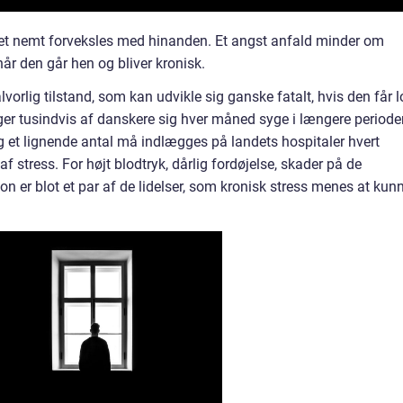
t nemt forveksles med hinanden. Et angst anfald minder om
når den går hen og bliver kronisk.
lvorlig tilstand, som kan udvikle sig ganske fatalt, hvis den får l
ger tusindvis af danskere sig hver måned syge i længere periode
og et lignende antal må indlægges på landets hospitaler hvert
af stress. For højt blodtryk, dårlig fordøjelse, skader på de
on er blot et par af de lidelser, som kronisk stress menes at kun