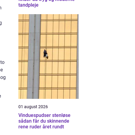
tandpleje
m
g
 to
ne
 og
e
01 august 2026
Vinduespudser stenløse
sådan får du skinnende
rene ruder året rundt