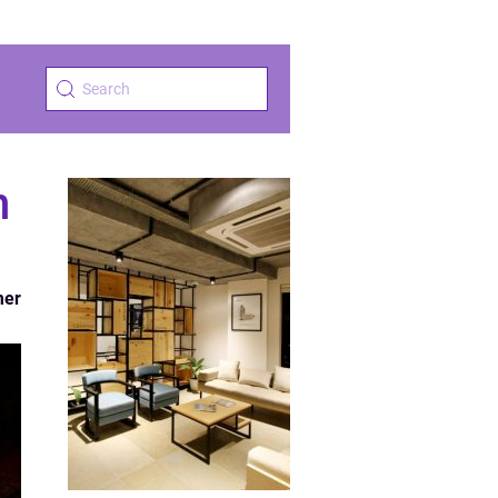
n
mer