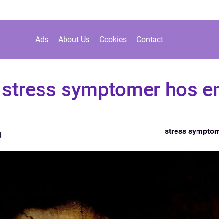
Ads
About Us
Cookies
Contact
e stress symptomer hos e
stress sympto
d