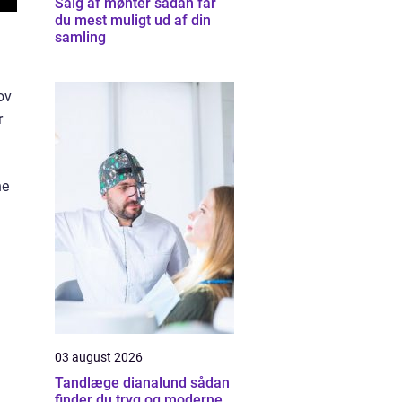
Salg af mønter sådan får
du mest muligt ud af din
samling
ov
r
ne
03 august 2026
Tandlæge dianalund sådan
finder du tryg og moderne