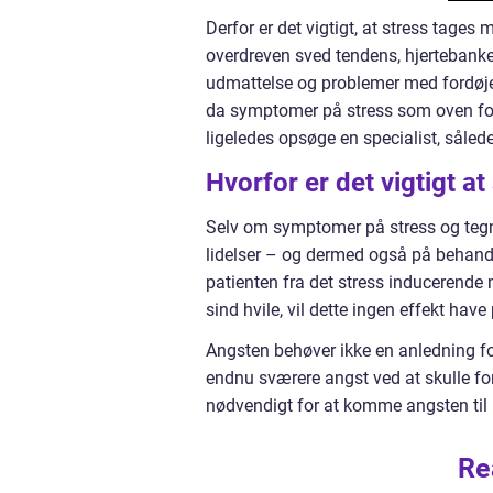
Derfor er det vigtigt, at stress tage
overdreven sved tendens, hjertebank
udmattelse og problemer med fordøjel
da symptomer på stress som oven for 
ligeledes opsøge en specialist, sålede
Hvorfor er det vigtigt a
Selv om symptomer på stress og tegn 
lidelser – og dermed også på behandli
patienten fra det stress inducerende 
sind hvile, vil dette ingen effekt have
Angsten behøver ikke en anledning for
endnu sværere angst ved at skulle forh
nødvendigt for at komme angsten til 
Re