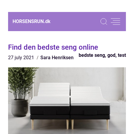
HORSENSRUN.
dk
Find den bedste seng online
bedste seng, god, test
27 july 2021
Sara Henriksen