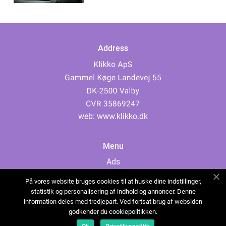
Address
web:
www.klikko.dk
Menu
Ads
About Us
På vores website bruges cookies til at huske dine indstillinger,
Cookies
statistik og personalisering af indhold og annoncer. Denne
information deles med tredjepart. Ved fortsat brug af websiden
Contact
godkender du cookiepolitikken.
Sitemap