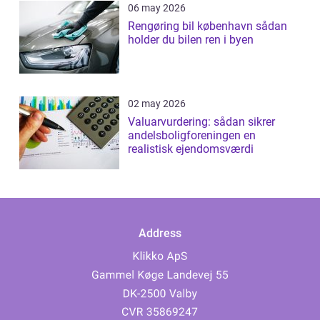
06 may 2026
Rengøring bil københavn sådan
holder du bilen ren i byen
02 may 2026
Valuarvurdering: sådan sikrer
andelsboligforeningen en
realistisk ejendomsværdi
Address