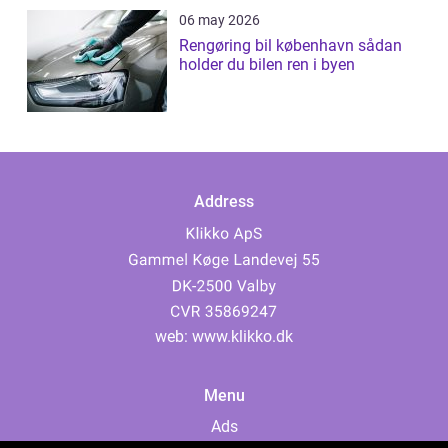
06 may 2026
Rengøring bil københavn sådan
holder du bilen ren i byen
Address
web:
www.klikko.dk
Menu
Ads