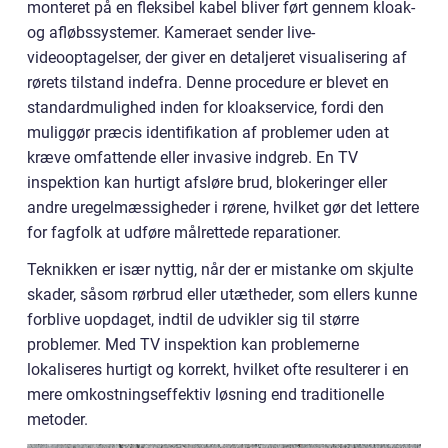
monteret på en fleksibel kabel bliver ført gennem kloak-
og afløbssystemer. Kameraet sender live-
videooptagelser, der giver en detaljeret visualisering af
rørets tilstand indefra. Denne procedure er blevet en
standardmulighed inden for kloakservice, fordi den
muliggør præcis identifikation af problemer uden at
kræve omfattende eller invasive indgreb. En TV
inspektion kan hurtigt afsløre brud, blokeringer eller
andre uregelmæssigheder i rørene, hvilket gør det lettere
for fagfolk at udføre målrettede reparationer.
Teknikken er især nyttig, når der er mistanke om skjulte
skader, såsom rørbrud eller utætheder, som ellers kunne
forblive uopdaget, indtil de udvikler sig til større
problemer. Med TV inspektion kan problemerne
lokaliseres hurtigt og korrekt, hvilket ofte resulterer i en
mere omkostningseffektiv løsning end traditionelle
metoder.