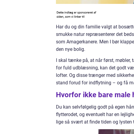
Har du og din familie valgt at bosæt
smukke natur repræsenterer det bedste f
som Amagerkanere. Men I bør klappe hes
den nye bolig.
I skal tænke på, at når først, møbler,
for fuld udblæsning, kan det godt væ
lofter. Og disse trænger med sikkerhed
stand forud for indflytning – og få ma
Hvorfor ikke bare male h
Du kan selvfølgelig godt på egen hånd
flytterodet, og eventuelt har en lejli
lige så svært at finde tiden og lysten 