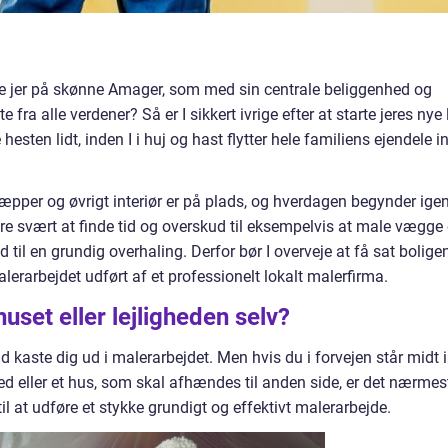
te jer på skønne Amager, som med sin centrale beliggenhed og
ra alle verdener? Så er I sikkert ivrige efter at starte jeres nye 
ten lidt, inden I i huj og hast flytter hele familiens ejendele in
 tæpper og øvrigt interiør er på plads, og hverdagen begynder ige
re svært at finde tid og overskud til eksempelvis at male vægge
 til en grundig overhaling. Derfor bør I overveje at få sat boligen
lerarbejdet udført af et professionelt lokalt malerfirma.
uset eller lejligheden selv?
 kaste dig ud i malerarbejdet. Men hvis du i forvejen står midt i
ghed eller et hus, som skal afhændes til anden side, er det nærmes
til at udføre et stykke grundigt og effektivt malerarbejde.