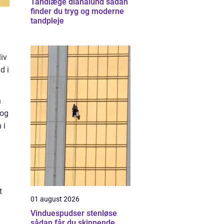
Tandlæge dianalund sådan
finder du tryg og moderne
tandpleje
liv
d i
n
 og
 i
t
01 august 2026
Vinduespudser stenløse
sådan får du skinnende