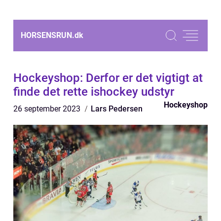
HORSENSRUN.
dk
Hockeyshop: Derfor er det vigtigt at
finde det rette ishockey udstyr
Hockeyshop
26 september 2023
Lars Pedersen