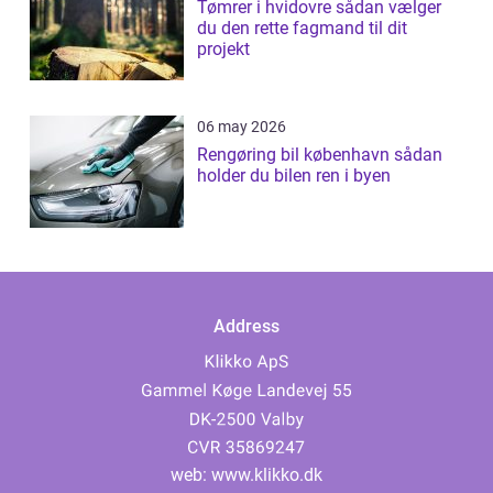
Tømrer i hvidovre sådan vælger
du den rette fagmand til dit
projekt
06 may 2026
Rengøring bil københavn sådan
holder du bilen ren i byen
Address
web:
www.klikko.dk