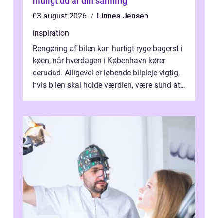
muligt ud af din samling
03 august 2026
Linnea Jensen
inspiration
Rengøring af bilen kan hurtigt ryge bagerst i
køen, når hverdagen i København kører
derudad. Alligevel er løbende bilpleje vigtig,
hvis bilen skal holde værdien, være sund at
køre i og se ordentlig ud...