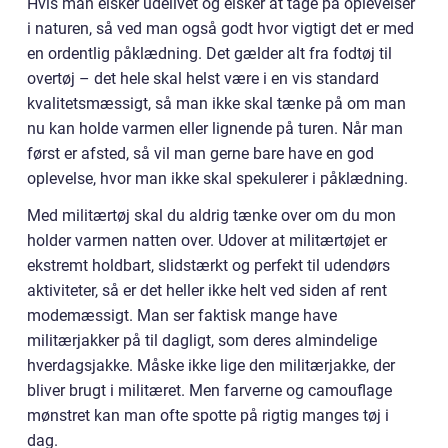
Hvis man elsker udelivet og elsker at tage på oplevelser
i naturen, så ved man også godt hvor vigtigt det er med
en ordentlig påklædning. Det gælder alt fra fodtøj til
overtøj – det hele skal helst være i en vis standard
kvalitetsmæssigt, så man ikke skal tænke på om man
nu kan holde varmen eller lignende på turen. Når man
først er afsted, så vil man gerne bare have en god
oplevelse, hvor man ikke skal spekulerer i påklædning.
Med militærtøj skal du aldrig tænke over om du mon
holder varmen natten over. Udover at militærtøjet er
ekstremt holdbart, slidstærkt og perfekt til udendørs
aktiviteter, så er det heller ikke helt ved siden af rent
modemæssigt. Man ser faktisk mange have
militærjakker på til dagligt, som deres almindelige
hverdagsjakke. Måske ikke lige den militærjakke, der
bliver brugt i militæret. Men farverne og camouflage
mønstret kan man ofte spotte på rigtig manges tøj i
dag.