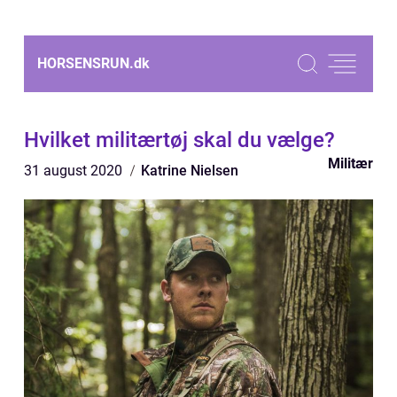
HORSENSRUN.
dk
Hvilket militærtøj skal du vælge?
Militær
31 august 2020
Katrine Nielsen