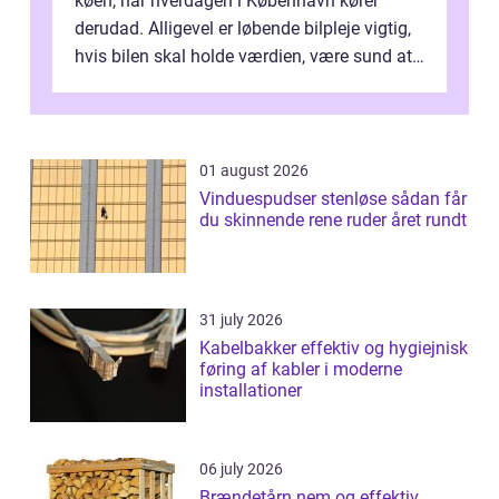
køen, når hverdagen i København kører
derudad. Alligevel er løbende bilpleje vigtig,
hvis bilen skal holde værdien, være sund at
køre i og se ordentlig ud...
01 august 2026
Vinduespudser stenløse sådan får
du skinnende rene ruder året rundt
31 july 2026
Kabelbakker effektiv og hygiejnisk
føring af kabler i moderne
installationer
06 july 2026
Brændetårn nem og effektiv