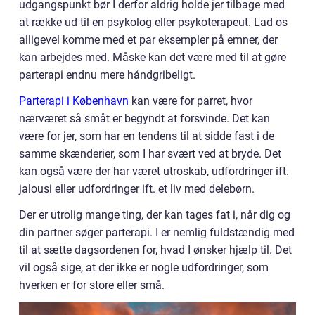
udgangspunkt bør I derfor aldrig holde jer tilbage med
at række ud til en psykolog eller psykoterapeut. Lad os
alligevel komme med et par eksempler på emner, der
kan arbejdes med. Måske kan det være med til at gøre
parterapi endnu mere håndgribeligt.
Parterapi i København
kan være for parret, hvor
nærværet så småt er begyndt at forsvinde. Det kan
være for jer, som har en tendens til at sidde fast i de
samme skænderier, som I har svært ved at bryde. Det
kan også være der har været utroskab, udfordringer ift.
jalousi eller udfordringer ift. et liv med delebørn.
Der er utrolig mange ting, der kan tages fat i, når dig og
din partner søger parterapi. I er nemlig fuldstændig med
til at sætte dagsordenen for, hvad I ønsker hjælp til. Det
vil også sige, at der ikke er nogle udfordringer, som
hverken er for store eller små.