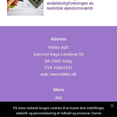
andelsboligforeningen en
realistisk ejendomsværdi
Address
web:
www.klikko.dk
Menu
Ads
About Us
På vores website bruges cookies til at huske dine indstillinger,
Cookies
statistik og personalisering af indhold og annoncer. Denne