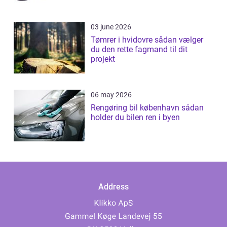
03 june 2026
Tømrer i hvidovre sådan vælger
du den rette fagmand til dit
projekt
06 may 2026
Rengøring bil københavn sådan
holder du bilen ren i byen
Address