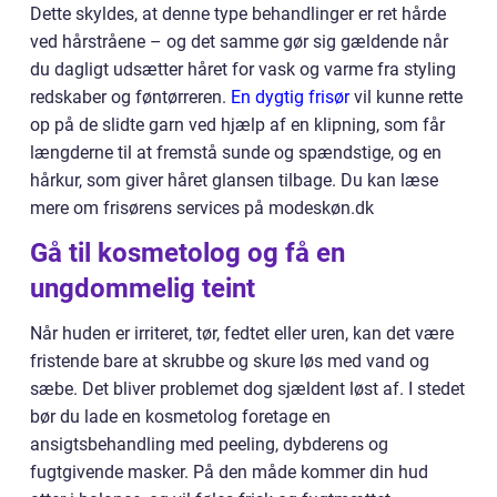
Dette skyldes, at denne type behandlinger er ret hårde
ved hårstråene – og det samme gør sig gældende når
du dagligt udsætter håret for vask og varme fra styling
redskaber og føntørreren.
En dygtig frisør
vil kunne rette
op på de slidte garn ved hjælp af en klipning, som får
længderne til at fremstå sunde og spændstige, og en
hårkur, som giver håret glansen tilbage. Du kan læse
mere om frisørens services på modeskøn.dk
Gå til kosmetolog og få en
ungdommelig teint
Når huden er irriteret, tør, fedtet eller uren, kan det være
fristende bare at skrubbe og skure løs med vand og
sæbe. Det bliver problemet dog sjældent løst af. I stedet
bør du lade en kosmetolog foretage en
ansigtsbehandling med peeling, dybderens og
fugtgivende masker. På den måde kommer din hud