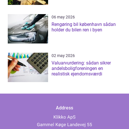
06 may 2026
Rengøring bil københavn sådan
holder du bilen ren i byen
02 may 2026
Valuarvurdering: sådan sikrer
andelsboligforeningen en
realistisk ejendomsværdi
Address