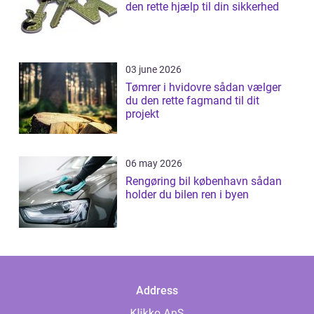
den rette hjælp til din sikkerhed
03 june 2026
Tømrer i hvidovre sådan vælger
du den rette fagmand til dit
projekt
06 may 2026
Rengøring bil københavn sådan
holder du bilen ren i byen
Address