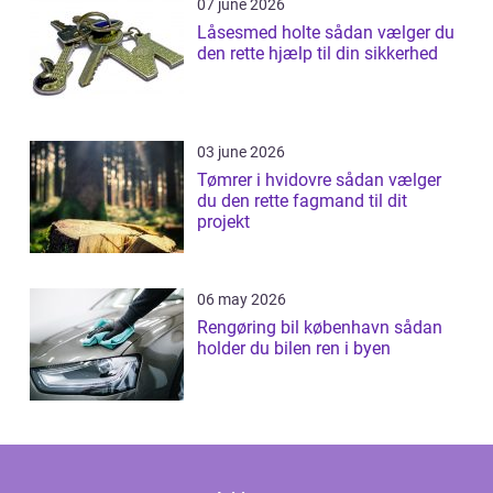
07 june 2026
Låsesmed holte sådan vælger du
den rette hjælp til din sikkerhed
03 june 2026
Tømrer i hvidovre sådan vælger
du den rette fagmand til dit
projekt
06 may 2026
Rengøring bil københavn sådan
holder du bilen ren i byen