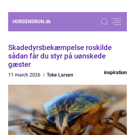
HORSENSRUN.
dk
Skadedyrsbekæmpelse roskilde
sådan får du styr på uønskede
gæster
inspiration
11 march 2026
Toke Larsen