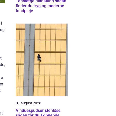
Tandlæge dianalund sådan
finder du tryg og moderne
tandpleje
 i
rug
t
de,
re
er
t
01 august 2026
Vinduespudser stenløse
at
sådan får du skinnende