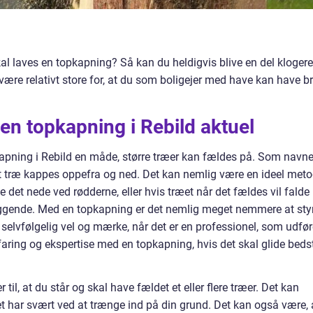
kal laves en topkapning? Så kan du heldigvis blive en del klogere
være relativt store for, at du som boligejer med have kan have b
r en topkapning i Rebild aktuel
opkapning i Rebild en måde, større træer kan fældes på. Som navne
 et træ kappes oppefra og ned. Det kan nemlig være en ideel meto
lde det nede ved rødderne, eller hvis træet når det fældes vil falde
liggende. Med en topkapning er det nemlig meget nemmere at sty
selvfølgelig vel og mærke, når det er en professionel, som udfør
rfaring og ekspertise med en topkapning, hvis det skal glide beds
 til, at du står og skal have fældet et eller flere træer. Det kan
et har svært ved at trænge ind på din grund. Det kan også være, 