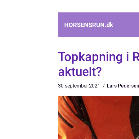
HORSENSRUN.
dk
Topkapning i R
aktuelt?
30 september 2021
Lars Pederse