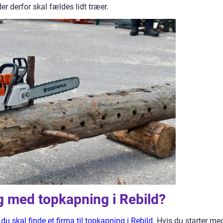
der derfor skal fældes lidt træer.
g med topkapning i Rebild?
 du skal finde et firma til topkapning i Rebild
. Hvis du starter me