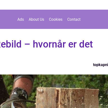
Ads
About Us
Cookies
Contact
ebild – hvornår er det
topkapn
n