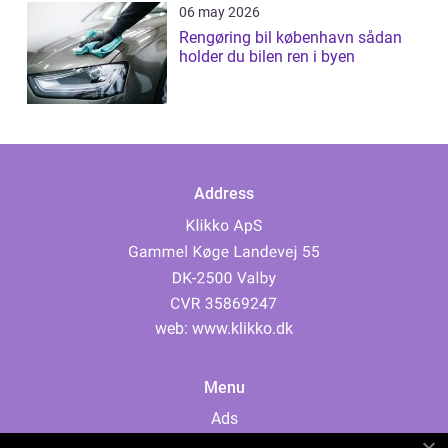
06 may 2026
Rengøring bil københavn sådan
holder du bilen ren i byen
Address
web:
www.klikko.dk
Menu
Ads
About Us