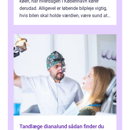
køen, når hverdagen i København kører
derudad. Alligevel er løbende bilpleje vigtig,
hvis bilen skal holde værdien, være sund at
køre i og se ordentlig ud...
Tandlæge dianalund sådan finder du