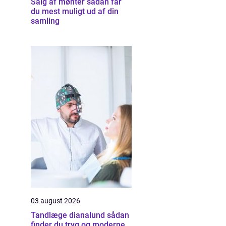
Salg af mønter sådan får
du mest muligt ud af din
samling
03 august 2026
Tandlæge dianalund sådan
finder du tryg og moderne