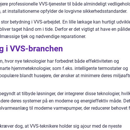
ere professionelle VVS-tjenester til både almindeligt vedligehol
e, at installationerne opfylder de lovgivne sikkerhedsstandarder.
 stor betydning i VVS-arbejdet. En lille lækage kan hurtigt udvikl
 bliver taget hånd om i tide. Derfor er det vigtigt at have en pålide
gelmæssige tjek og nødvendige reparationer.
ng i VVS-branchen
, hvor nye teknologier har forbedret både effektiviteten og
marte hjemmeteknologier, som f.eks. intelligente termostater og
populære blandt husejere, der ønsker at minimere deres miljøaft
yndt at tilbyde løsninger, der integrerer disse teknologier, hvil
radere deres systemer på en moderne og energieffektiv måde. De
 solvarmeanlæg til moderne varmepumper, der reducerer behovet 
ræver dog, at VVS-teknikere holder sig ajour med de nyeste