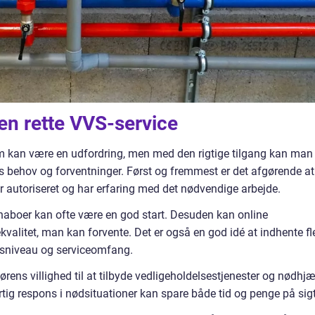
n rette VVS-service
um kan være en udfordring, men med den rigtige tilgang kan man
 ens behov og forventninger. Først og fremmest er det afgørende at
 er autoriseret og har erfaring med det nødvendige arbejde.
r naboer kan ofte være en god start. Desuden kan online
kvalitet, man kan forvente. Det er også en god idé at indhente fl
risniveau og serviceomfang.
ens villighed til at tilbyde vedligeholdelsestjenester og nødhjæ
ig respons i nødsituationer kan spare både tid og penge på sigt