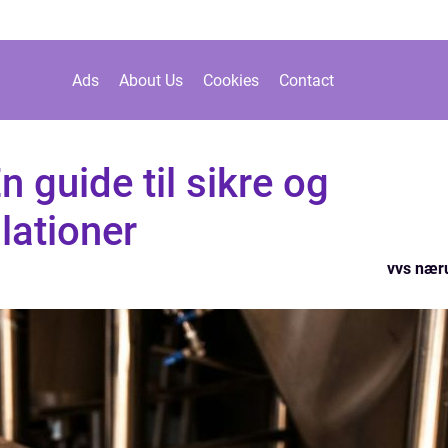
Ads
About Us
Cookies
Contact
guide til sikre og
llationer
vvs næ