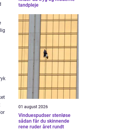
d
tandpleje
e
lig
ryk
ket
t
01 august 2026
for
Vinduespudser stenløse
sådan får du skinnende
rene ruder året rundt