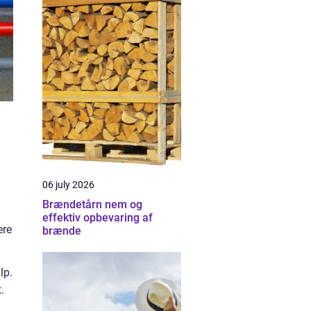
06 july 2026
Brændetårn nem og
effektiv opbevaring af
ere
brænde
lp.
.