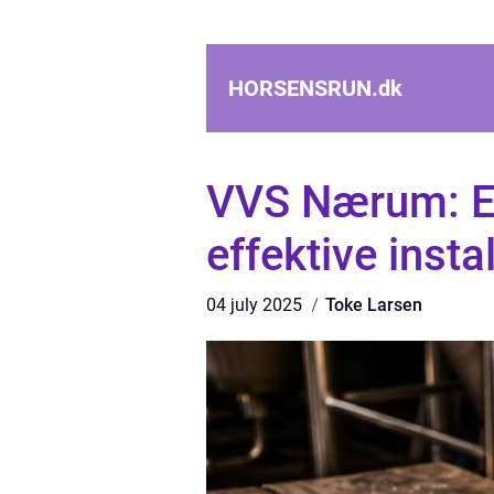
HORSENSRUN.
dk
VVS Nærum: En 
effektive insta
04 july 2025
Toke Larsen