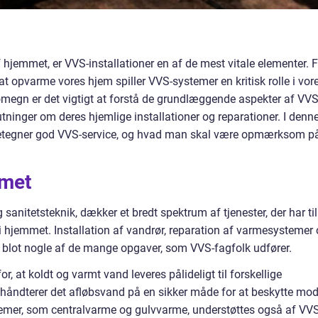
 hjemmet, er VVS-installationer en af de mest vitale elementer. 
l at opvarme vores hjem spiller VVS-systemer en kritisk rolle i vor
omegn er det vigtigt at forstå de grundlæggende aspekter af VV
tninger om deres hjemlige installationer og reparationer. I denn
kendetegner god VVS-service, og hvad man skal være opmærksom p
mmet
 sanitetsteknik, dækker et bredt spektrum af tjenester, der har til
i hjemmet. Installation af vandrør, reparation af varmesystemer
 blot nogle af de mange opgaver, som VVS-fagfolk udfører.
or, at koldt og varmt vand leveres pålideligt til forskellige
g håndterer det afløbsvand på en sikker måde for at beskytte mo
emer, som centralvarme og gulvvarme, understøttes også af VVS