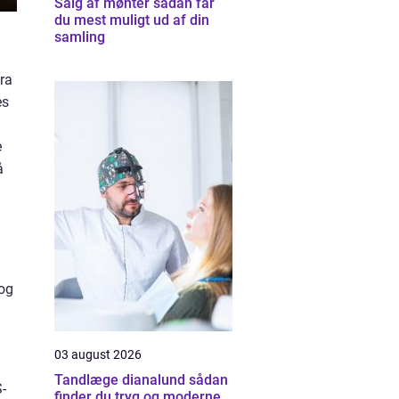
Salg af mønter sådan får
du mest muligt ud af din
samling
Fra
es
S
e
å
 og
03 august 2026
d
Tandlæge dianalund sådan
-
finder du tryg og moderne