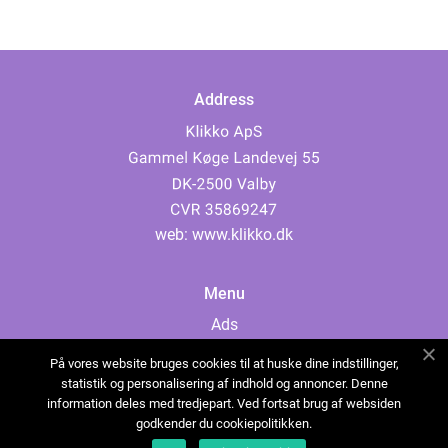
Address
web:
www.klikko.dk
Menu
Ads
About Us
På vores website bruges cookies til at huske dine indstillinger,
Cookies
statistik og personalisering af indhold og annoncer. Denne
information deles med tredjepart. Ved fortsat brug af websiden
Contact
godkender du cookiepolitikken.
Sitemap