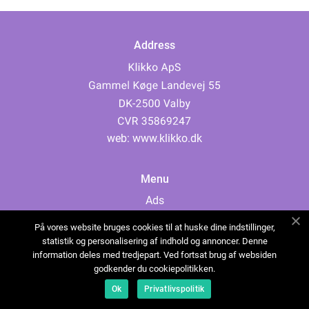
Address
web:
www.klikko.dk
Menu
Ads
About Us
På vores website bruges cookies til at huske dine indstillinger,
Cookies
statistik og personalisering af indhold og annoncer. Denne
information deles med tredjepart. Ved fortsat brug af websiden
Contact
godkender du cookiepolitikken.
Sitemap
Ok
Privatlivspolitik