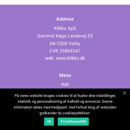
Address
web:
www.klikko.dk
Menu
Ads
About Us
På vores website bruges cookies til at huske dine indstillinger,
Cookies
statistik og personalisering af indhold og annoncer. Denne
information deles med tredjepart. Ved fortsat brug af websiden
Contact
godkender du cookiepolitikken.
Sitemap
Ok
Privatlivspolitik