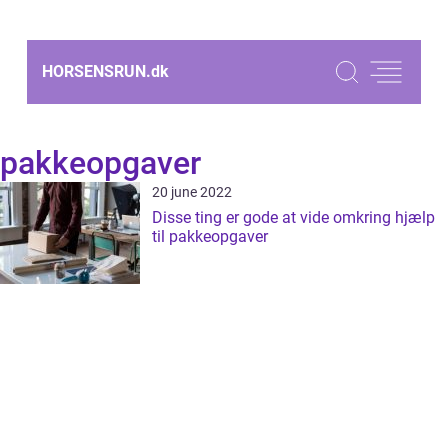
HORSENSRUN.
dk
pakkeopgaver
20 june 2022
Disse ting er gode at vide omkring hjælp
til pakkeopgaver