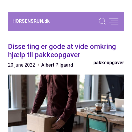
HORSENSRUN.
dk
Disse ting er gode at vide omkring
hjælp til pakkeopgaver
pakkeopgaver
20 june 2022
Albert Pilgaard