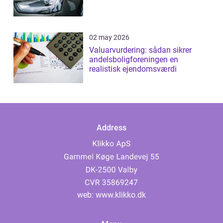
02 may 2026
Valuarvurdering: sådan sikrer
andelsboligforeningen en
realistisk ejendomsværdi
Address
web:
www.klikko.dk