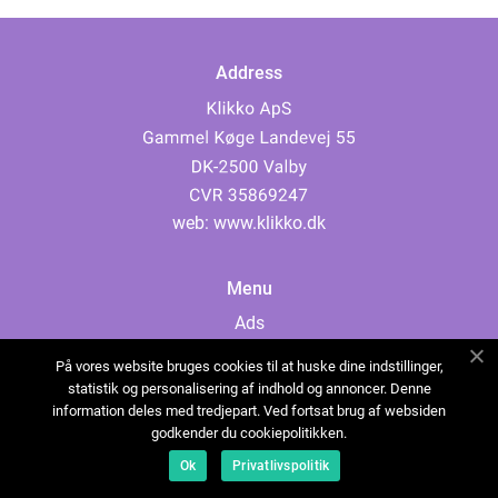
Address
web:
www.klikko.dk
Menu
Ads
About Us
På vores website bruges cookies til at huske dine indstillinger,
Cookies
statistik og personalisering af indhold og annoncer. Denne
information deles med tredjepart. Ved fortsat brug af websiden
Contact
godkender du cookiepolitikken.
Sitemap
Ok
Privatlivspolitik