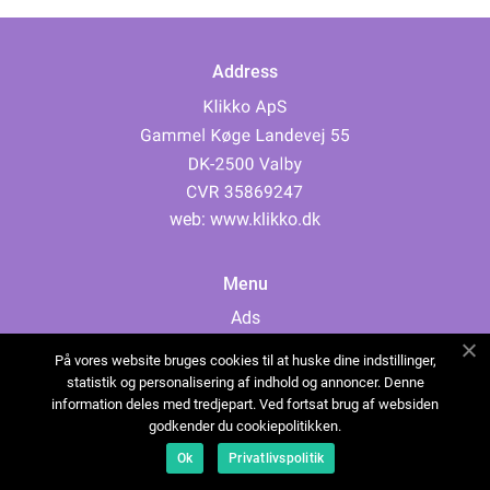
Address
web:
www.klikko.dk
Menu
Ads
About Us
På vores website bruges cookies til at huske dine indstillinger,
Cookies
statistik og personalisering af indhold og annoncer. Denne
information deles med tredjepart. Ved fortsat brug af websiden
Contact
godkender du cookiepolitikken.
Sitemap
Ok
Privatlivspolitik