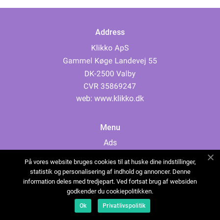
Address
web:
www.klikko.dk
Menu
Ads
About Us
På vores website bruges cookies til at huske dine indstillinger,
Cookies
statistik og personalisering af indhold og annoncer. Denne
information deles med tredjepart. Ved fortsat brug af websiden
Contact
godkender du cookiepolitikken.
Sitemap
Ok
Privatlivspolitik