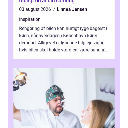
muligt ud af din samling
03 august 2026
Linnea Jensen
inspiration
Rengøring af bilen kan hurtigt ryge bagerst i
køen, når hverdagen i København kører
derudad. Alligevel er løbende bilpleje vigtig,
hvis bilen skal holde værdien, være sund at
køre i og se ordentlig ud...