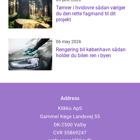
Tømrer i hvidovre sådan vælger
du den rette fagmand til dit
projekt
06 may 2026
Rengøring bil københavn sådan
holder du bilen ren i byen
Address