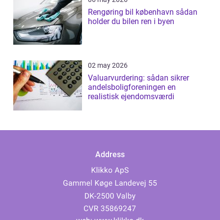
Rengøring bil københavn sådan
holder du bilen ren i byen
02 may 2026
Valuarvurdering: sådan sikrer
andelsboligforeningen en
realistisk ejendomsværdi
Address