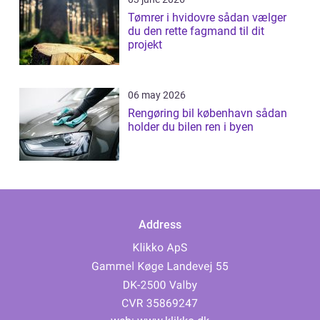
Tømrer i hvidovre sådan vælger
du den rette fagmand til dit
projekt
06 may 2026
Rengøring bil københavn sådan
holder du bilen ren i byen
Address