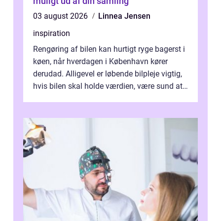
muligt ud af din samling
03 august 2026
Linnea Jensen
inspiration
Rengøring af bilen kan hurtigt ryge bagerst i
køen, når hverdagen i København kører
derudad. Alligevel er løbende bilpleje vigtig,
hvis bilen skal holde værdien, være sund at
køre i og se ordentlig ud...