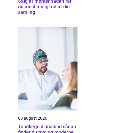
Salg af mønter sådan får
du mest muligt ud af din
samling
03 august 2026
Tandlæge dianalund sådan
finder du tryg og moderne