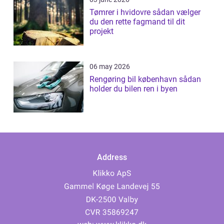
Tømrer i hvidovre sådan vælger
du den rette fagmand til dit
projekt
06 may 2026
Rengøring bil københavn sådan
holder du bilen ren i byen
Address