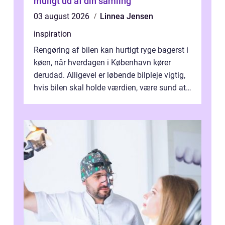
muligt ud af din samling
03 august 2026
Linnea Jensen
inspiration
Rengøring af bilen kan hurtigt ryge bagerst i
køen, når hverdagen i København kører
derudad. Alligevel er løbende bilpleje vigtig,
hvis bilen skal holde værdien, være sund at
køre i og se ordentlig ud...