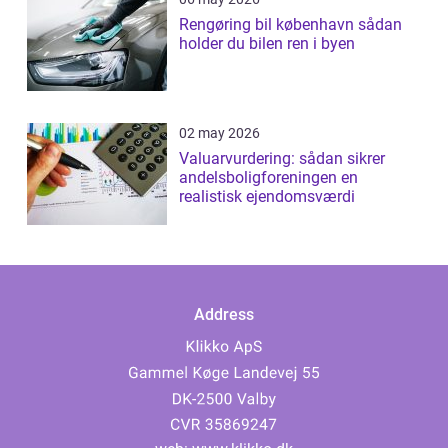
Rengøring bil københavn sådan
holder du bilen ren i byen
02 may 2026
Valuarvurdering: sådan sikrer
andelsboligforeningen en
realistisk ejendomsværdi
Address