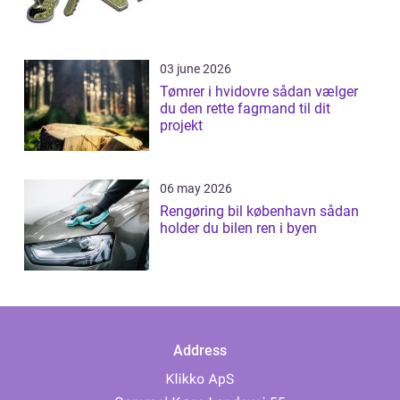
03 june 2026
Tømrer i hvidovre sådan vælger
du den rette fagmand til dit
projekt
06 may 2026
Rengøring bil københavn sådan
holder du bilen ren i byen
Address